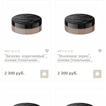
#81-6-2-5
#81-6-2-6
"Бежево- коричневый",
"Ячменное зерно",
основа (тональная...
основа (тональная...
2 300 руб.
2 300 руб.