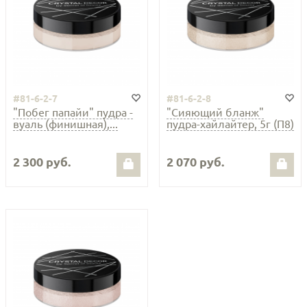
#81-6-2-7
#81-6-2-8
"Побег папайи" пудра -
"Сияющий бланж"
вуаль (финишная),...
пудра-хайлайтер, 5г (П8)
2 300 руб.
2 070 руб.