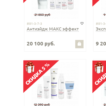
#81-3-7-3
#81-3
Антиэйдж МАКС эффект
Эксп
20 100 руб.
9 20