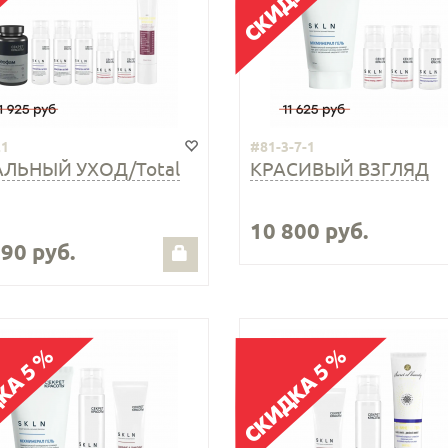
21
#81-3-7-1
АЛЬНЫЙ УХОД/Total
КРАСИВЫЙ ВЗГЛЯД
10 800 руб.
690 руб.