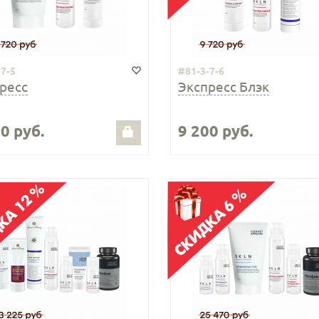
-7-5
#81-3-7-6
ресс
Экспресс Блэк
0 руб.
9 200 руб.