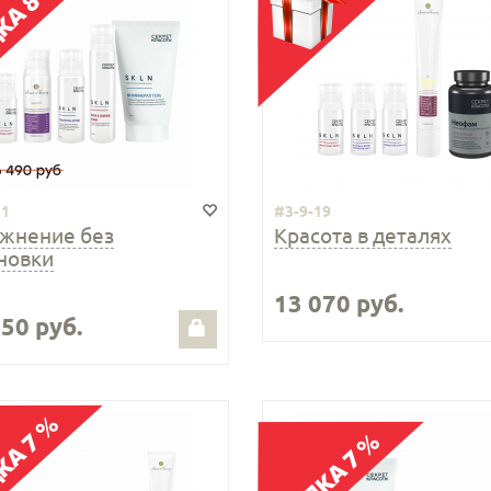
11
#3-9-19
жнение без
Красота в деталях
новки
13 070 руб.
150 руб.