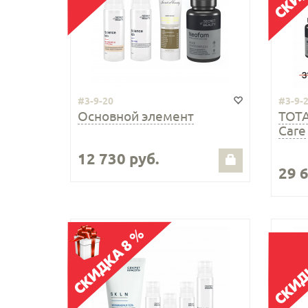
#3-9-20
#3-9-
Основной элемент
ТОТ
Care
12 730 руб.
29 