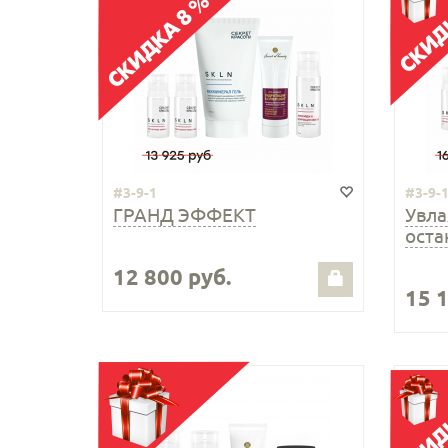
#3-9-1
#3-9-
ГРАНД ЭФФЕКТ
Увла
оста
12 800 руб.
15 